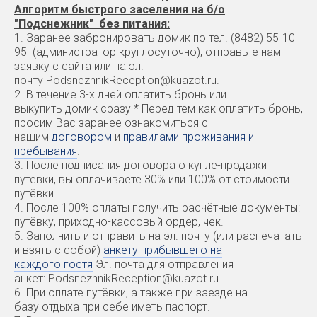
Алгоритм быстрого заселения на б/о
"Подснежник" без питания:
1. Заранее забронировать домик по тел. (8482) 55-10-
95 (администратор круглосуточно), отправьте нам
заявку с сайта или на эл.
почту PodsnezhnikReception@kuazot.ru.
2. В течение 3-х дней оплатить бронь или
выкупить домик сразу * Перед тем как оплатить бронь,
просим Вас заранее ознакомиться с
нашим
договором
и
правилами проживания и
пребывания
.
3. После подписания договора о купле-продажи
путёвки, вы оплачиваете 30% или 100% от стоимости
путёвки.
4. После 100% оплаты получить расчётные документы:
путёвку, приходно-кассовый ордер, чек.
5. Заполнить и отправить на эл. почту (или распечатать
и взять с собой)
анкету прибывшего на
каждого гостя
Эл. почта для отправления
анкет: PodsnezhnikReception@kuazot.ru.
6. При оплате путёвки, а также при заезде на
базу отдыха при себе иметь паспорт.