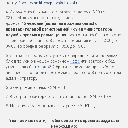
почту
PodsnezhnikReception@kuazot.ru
4. Дневное пребывание гостей разрешается с 8:00 до
23:00.
Максимальное нахождение в
доме до
15 человек (включая проживающих)
с
предварительной регистрацией их у администратора
службы приема и размещения.
Все гости, пребывающие на
территории обязаны соблюдать режим тишины: с 23:00 до
09:00 и в обеденное время с 13:00 до 15:00.
5. Для наших гостей доступны два варианта питания: заказ
блюд по меню в нашем семейном
кафе
или завтрак, обед,
ужин в нашей
столовой
. Обратите внимание: при выборе
питания в столовой необходимо заранее сообщить об этом
администратору.
6. Заезд с животными - ЗАПРЕЩЕН!
7. Въезд на территорию на автотранспорте - ЗАПРЕЩЕН!
Использовать веники в сауне - ЗАПРЕЩЕНО!
8.
Уважаемые гости, чтобы сократить время заезда вам
необходимо: