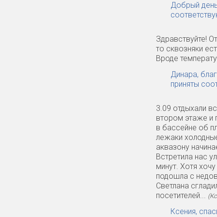
Добрый день
соответству
Здравствуйте! О
то сквозняки ест
Вроде температу
Динара, бла
приняты соо
3.09 отдыхали вс
втором этаже и 
в бассейне об пл
лежаки холодные!
аквазону начина
Встретила нас у
минут. Хотя хочу
подошла с недово
Светлана сглади
посетителей...
(Кс
Ксения, спа