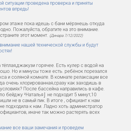
ой ситуации проведена проверка и приняты
нтов впредь!
тором этаже пока идешь с бани мёрзнешь откуда
лодно. Пожалуйста, обратите на это внимание.
устраните этот момент.
(Динара 7/12/2022)
 внимание нашей технической службы и будут
остях!
 тёплая,джакузи горячее. Есть кулер с водой на
рошо. Но и минусы тоже есть. ребёнок порезался
кса и соляной комнате. В комнате релаксации все
Вода очень хлорированная,сразу как заходишь в
 условиях? После бассейна направились в кафе.
о бейджу ²Наталья⌡ не подходит 5 минут,10
ишли не в самый пик. В итоге , официант к нам
 не подходила к нам. Ладно хоть администратор
 официантов, иначе так можно растерять всех
имание все ваши замечания и проведем