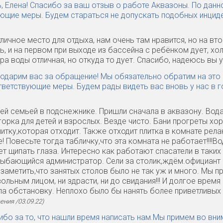
, Елена! Спасибо за ваш отзыв о работе Аквазоны. По данн
ющие меры. Будем стараться не допускать подобных инциде
тличное место для отдыха, нам очень там нравится, но на в
ь, и на первом при выходе из бассейна с ребёнком дует, хо
ра воды отличная, но откуда то дует. Спасибо, надеюсь вы 
годарим вас за обращение! Мы обязательно обратим на это
тветствующие меры. Будем рады видеть вас вновь у нас в г
ей семьей в подснежнике. Пришли сначала в аквазону. Вода
горка для детей и взрослых. Везде чисто. Бани прогреты хо
итку,которая отходит. Также отходит плитка в комнате рела
 Повесьте тогда табличку,что эта комната не работает!!!!
ет щипать глаза. Интересно как работают спасатели в таких
лыбающийся администратор. Сели за столик,ждём.официант п
 заметить,что занятых столов было не так уж и много. Мы пр
льным лицом, ни здрасти, ни до свидания!!! И долгое время
ла обстановку. Неплохо было бы нанять более приветливых
ения /03.09.22)
сибо за то, что нашли время написать нам.Мы примем во вн