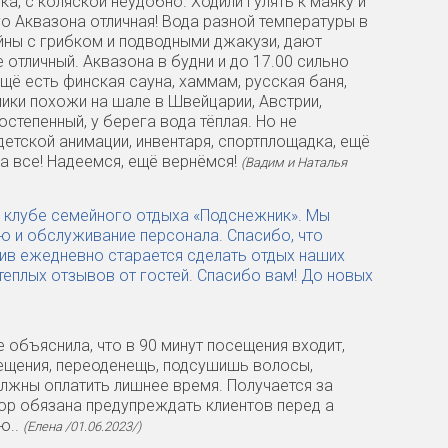
а, с коляской неудобно. Ходили гулять к маяку и
ого Аквазона отличная! Вода разной температуры в
ейны с грибком и подводными джакузи, дают
е отличный. Аквазона в будни и до 17.00 сильно
щё есть финская сауна, хаммам, русская баня,
мики похожи на шале в Швейцарии, Австрии,
остепенный, у берега вода тёплая. Но не
детской анимации, инвентаря, спортплощадка, ещё
а все! Надеемся, ещё вернёмся!
(Вадим и Наталья
в клубе семейного отдыха «Подснежник». Мы
ю и обслуживание персонала. Спасибо, что
тив ежедневно старается сделать отдых наших
 теплых отзывов от гостей. Спасибо вам! До новых
 объяснила, что в 90 минут посещения входит,
сещения, переоденещь, подсушишь волосы,
олжны оплатить лишнее время. Получается за
тор обязана предупреждать клиентов перед а
ю..
(Елена /01.06.2023/)