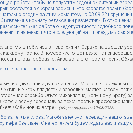
ющую работу, чтобы не допустить подобной ситуации впредь
орый состоится в скором времени. Что касается воды в бас
тщательно следим за этим моментом, на 03.09.22 нарушений
Объявления в комнату релаксации разместили. В отношении
 разъяснительная работа о недопустимости подобного пове
винения и надеемся, что в следующий ваш приезд, мы смож
ельно! Мы влюбились в Подснежник! Сервис на высшем уро
к каждому гостю. В номере чисто, вот даже не придерешьс
но, сытно, разнообразно. Аква зона-это просто песня. Обя
еплые слова, всегда рады вам!
семьей отдыхаешь и душой и телом!! Много лет отдыхаем н
!! Активные игры для детей и взрослых, мастер классы, пля
 отдельное спасибо Ольге Михайловне, Большому Брату) за
в кафе и всему персоналу за вежливость и профессионализм!
ейне❤ Ждём новых встреч!
( Мария Андреевна 10/08/2022)
ибо за теплые слова! Мы обязательно передадим ваш отзыв
ру кафе Светлане. С нетерпением будем ждать вас и вашу с