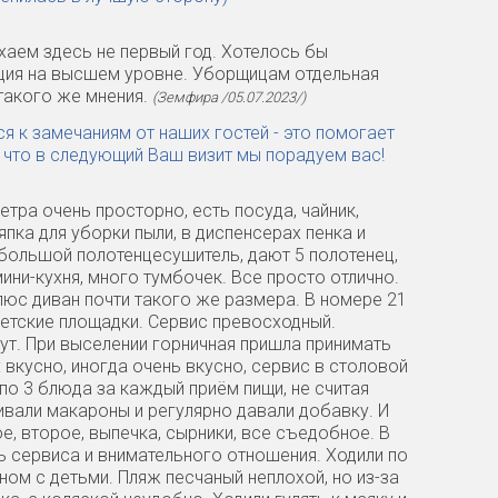
аем здесь не первый год. Хотелось бы
ация на высшем уровне. Уборщицам отдельная
такого же мнения.
(Земфира /05.07.2023/)
я к замечаниям от наших гостей - это помогает
 что в следующий Ваш визит мы порадуем вас!
етра очень просторно, есть посуда, чайник,
япка для уборки пыли, в диспенсерах пенка и
 большой полотенцесушитель, дают 5 полотенец,
ини-кухня, много тумбочек. Все просто отлично.
люс диван почти такого же размера. В номере 21
детские площадки. Сервис превосходный.
инут. При выселении горничная пришла принимать
 вкусно, иногда очень вкусно, сервис в столовой
 по 3 блюда за каждый приём пищи, не считая
ривали макароны и регулярно давали добавку. И
е, второе, выпечка, сырники, все съедобное. В
 сервиса и внимательного отношения. Ходили по
вном с детьми. Пляж песчаный неплохой, но из-за