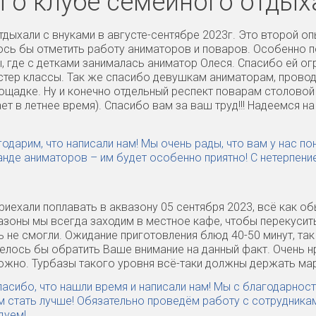
 о клубе семейного отдых
Отдыхали с внуками в августе-сентябре 2023г. Это второй о
лось бы отметить работу аниматоров и поваров. Особенно п
, где с детками занималась аниматор Олеся. Спасибо ей ог
стер классы. Так же спасибо девушкам аниматорам, прово
щадке. Ну и конечно отдельный респект поварам столовой и 
ет в летнее время). Спасибо вам за ваш труд!!! Надеемся н
годарим, что написали нам! Мы очень рады, что вам у нас 
анде аниматоров – им будет особенно приятно! С нетерпени
Приехали поплавать в аквазону 05 сентября 2023, всё как о
азоны мы всегда заходим в местное кафе, чтобы перекусит
ь не смогли. Ожидание приготовления блюд 40-50 минут, та
елось бы обратить Ваше внимание на данный факт. Очень н
жно. Турбазы такого уровня всё-таки должны держать ма
пасибо, что нашли время и написали нам! Мы с благодарнос
м стать лучше! Обязательно проведём работу с сотрудникам
дуем!