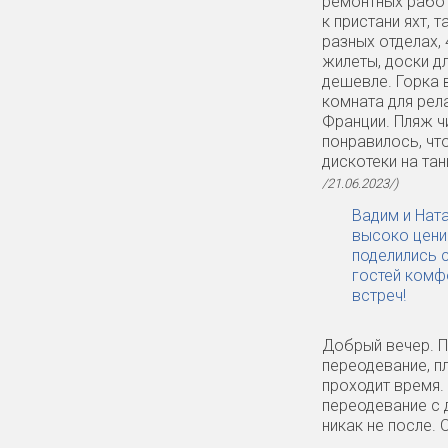
ремонтных работ 
к пристани яхт, 
разных отделах,
жилеты, доски дл
дешевле. Горка 
комната для рел
Франции. Пляж чи
понравилось, чт
дискотеки на та
/21.06.2023/)
Вадим и Нат
высоко цени
поделились 
гостей комфо
встреч!
Добрый вечер. П
переодевание, п
проходит время.
переодевание с 
никак не после.