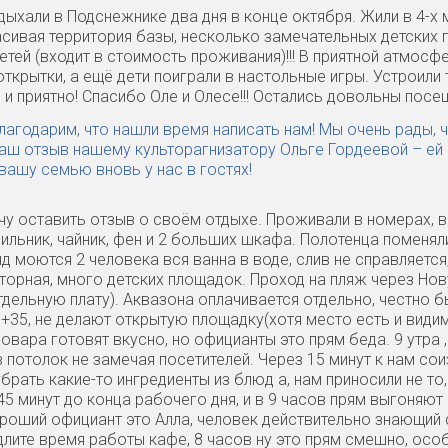
дыхали в Подснежнике два дня в конце октября. Жили в 4-х
сивая территория базы, несколько замечательных детских
етей (входит в стоимость проживания)!!! В приятной атмос
ткрытки, а ещё дети поиграли в настольные игры. Устроили 
 и приятно! Спасибо Оле и Олесе!!! Остались довольны посе
лагодарим, что нашли время написать нам! Мы очень рады, 
аш отзыв нашему культорагнизатору Ольге Гордеевой – ей 
вашу семью вновь у нас в гостях!
чу оставить отзыв о своём отдыхе. Проживали в номерах, в
ильник, чайник, фен и 2 больших шкафа. Полотенца поменяли
д моются 2 человека вся ванна в воде, слив не справляется,
торная, много детских площадок. Проход на пляж через Нову
тдельную плату). Аквазона оплачивается отдельно, честно б
у +35, не делают открытую площадку(хотя место есть и види
вара готовят вкусно, но официанты это прям беда. 9 утра ,
в потолок не замечая посетителей. Через 15 минут к нам со
убрать какие-то ингредиенты из блюд а, нам приносили не т
5 минут до конца рабочего дня, и в 9 часов прям выгоняют 
роший официант это Алла, человек действительно знающий 
длите время работы кафе, 8 часов ну это прям смешно, осо