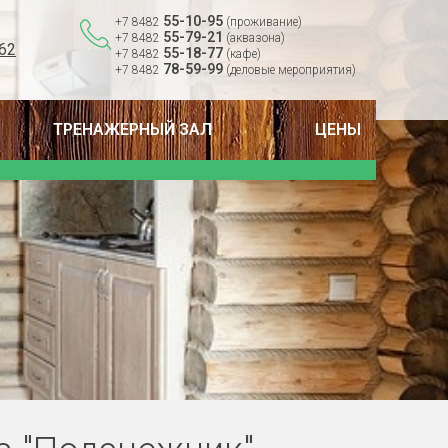
55-10-95
+7 8482
(проживание)
55-79-21
+7 8482
(аквазона)
62
55-18-77
+7 8482
(кафе)
78-59-99
+7 8482
(деловые мероприятия)
ТРЕНАЖЕРНЫЙ ЗАЛ
ЦЕНЫ