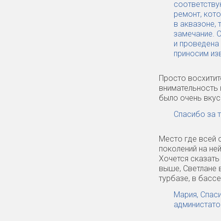
соответству
ремонт, кот
в аквазоне, 
замечание. 
и проведена
приносим из
Просто восхитит
внимательность 
было очень вкус
Спасибо за т
Место где всей 
поколений на ней
Хочется сказать
выше, Светлане 
турбазе, в басс
Мария, Спас
администато