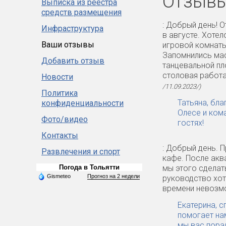
Отзывы
Выписка из реестра
средств размещения
: Добрый день! 
Инфраструктура
в августе. Хоте
Ваши отзывы
игровой комнаты
Запомнились ма
Добавить отзыв
танцевальной пло
столовая работа
Новости
/11.09.2023/)
Политика
Татьяна, бла
конфиденциальности
Олесе и ком
Фото/видео
гостях!
Контакты
: Добрый день. 
Развлечения и спорт
кафе. После акв
Погода в Тольятти
мы этого сделат
Gismeteo
Прогноз на 2 недели
руководство хот
времени невозмо
Екатерина, с
помогает на
мы вас пора