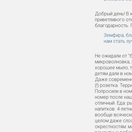
Добрый день! В 
приветливого от
благодарность. 
Земфира, бл
нам стать л
Не ожидали от "б
микроволновка, х
хорошее мыло, т
детям дали в но
Даже современно
(!) розетка. Те
Попросили в номе
номер после наш
отличный. Еда: р
напитков. 4-летн
вообще всячески
целом даже слож
окрестностям: ма