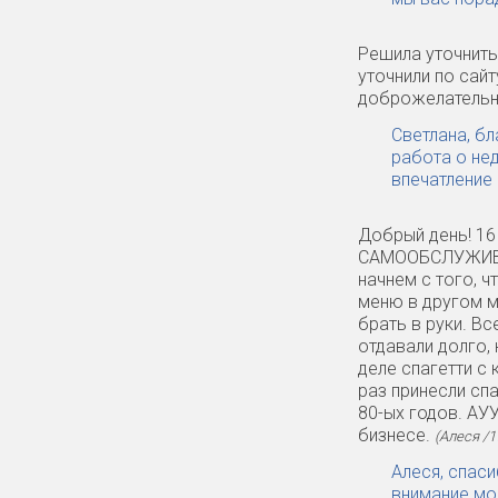
Решила уточнить 
уточнили по сайт
доброжелательно
Светлана, б
работа о не
впечатление 
Добрый день! 16
САМООБСЛУЖИВАНИ
начнем с того, ч
меню в другом м
брать в руки. Вс
отдавали долго, 
деле спагетти с 
раз принесли спа
80-ых годов. АУ
бизнесе.
(Алеся /1
Алеся, спас
внимание мо