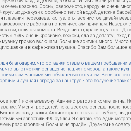
нужно было идти дольше, в обход. И там лестница для спуск
там очень красиво. Сосны, озеро,чисто, народу не очень мн
 4 круглых джакузи с особенно теплой водой, детские басс
я плавания, переодевалки, туалеты, все чистое, дизайн везд
в аквазоне не работала по техническим причинам. Наверху е
аксации, соляная комната. Везде чисто, красиво, уютно. До
стый, виды очень красивые, лежаки, еда за доплату , вход п
о музыку громко включали. Большие зонтики, много. Много 
нцплощадке и в кафе живая музыка. Спасибо Вам большое з
алья благодарим, что оставили отзыв о вашем пребывании 
м, что вы отметили оснащение наших номеров, а также кухн
своими замечаниями мы обязательно их учтем. Весь коллек
ртным и лучшая награда за наш труд - это получение таких
осетили 1 июня аквазону. Администратор не компетентна. Не
лавание. У меня трое детей, пока всех сплоснешь после по
 Вышли из раздевалки, Администратор начала грубить, вы д
детьми мы заплатили 490 рублей. Я считаю, что Администра
 Очень разочарованы. Больше не придём. Друзьям не совету