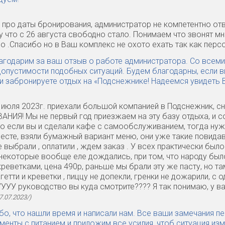
про даты бронирования, администратор не компетентно ответ
у что с 26 августа свободно стало. Понимаем что звонят мн
 .Спасибо но в Ваш комплекс не охото ехать так как перс
лагодарим за ваш отзыв о работе администратора. Со всем
допустимости подобных ситуаций. Будем благодарны, если 
и забронируете отдых на «Подснежнике! Надеемся увидеть Ва
 июля 2023г. приехали большой компанией в Подснежник, сн
Я! Мы не первый год приезжаем на эту базу отдыха, и соо
то если вы и сделали кафе с самообслуживанием, тогда нужн
есте, взяли бумажный вариант меню, они уже такие повидав
е выбрали , оплатили , ждем заказ . У всех практически было
некоторые вообще еле дождались, при том, что народу было
креветками, цена 490р, раньше мы брали эту же пасту, но т
гетти и креветки , пиццу не допекли, гренки не дожарили, с 
УУУУ руководство вы куда смотрите???? Я так понимаю, у 
7.07.2023/)
ибо, что нашли время и написали нам. Все ваши замечания 
менты с питанием и приложим все усилия, чтоб ситуация из