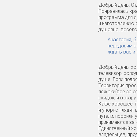
Добрый день! От
Понравилась кра
программа для д
и изготовлению о
душевно, весело
Анастасия, б
передадим в
ждать вас и 
Добрый день, хо
телевизор, холод
душе. Если подря
Территория прос
лежаки(все за о
скидок, и в жар
Кафе хорошее, по
и упорно глядят 
путали, просили 
принимаются за 4
Единственный хо
владельцев, про