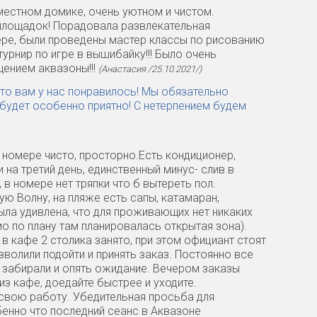
 местном домике, очень уютном и чистом.
 площадок! Порадовала развлекательная
фере, были проведены мастер классы по рисованию
турнир по игре в вышибайку!!! Было очень
щением аквазоны!!!
(Анастасия /25.10.2021/)
что вам у нас понравилось! Мы обязательно
будет особенно приятно! С нетерпением будем
 номере чисто, просторно.Есть кондиционер,
 на третий день, единственный минус- слив в
 в номере нет тряпки что б вытереть пол.
ю Волну, на пляже есть сапы, катамаран,
ыла удивлена, что для проживающих нет никаких
мо по плану там планировалась открытая зона).
 в кафе 2 столика занято, при этом официант стоят
изволили подойти и принять заказ. Постоянно все
о, забирали и опять ожидание. Вечером заказы
из кафе, доедайте быстрее и уходите.
свою работу. Убедительная просьба для
бенно что последний сеанс в Аквазоне