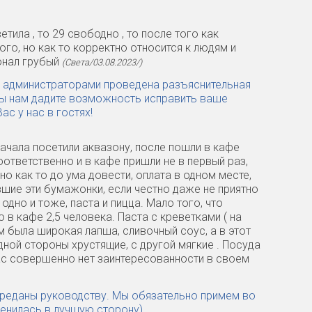
ила , то 29 свободно , то после того как
ого, но как то корректно относится к людям и
онал грубый
(Света/03.08.2023/)
и администраторами проведена разъяснительная
вы нам дадите возможность исправить ваше
с у нас в гостях!
ачала посетили аквазону, после пошли в кафе
тветственно и в кафе пришли не в первый раз,
о как то до ума довести, оплата в одном месте,
шие эти бумажонки, если честно даже не приятно
 одно и тоже, паста и пицца. Мало того, что
 в кафе 2,5 человека. Паста с креветками ( на
ам была широкая лапша, сливочный соус, а в этот
одной стороны хрустящие, с другой мягкие . Посуда
вас совершенно нет заинтересованности в своем
переданы руководству. Мы обязательно примем во
менилась в лучшую сторону)