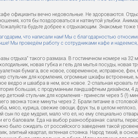
кафе официанты вечно недовольные. Не здороваются. Отдых
ношения, хотя бы поздороваться и натянутой улыбки. Аним
Пожалуйста будьте добрее к отдыхающим. Знакомые тоже 
агодарим, что написали нам! Мы с благодарностью относимс
учше! Мы проведём работу с сотрудниками кафе и надеемся,
азы отдыха" такого размаха. В гостиничном номере на 32 м
олодильник, новая губка и гель для мытья посуды, новая тр
уалетная бумага, все новое, современное, исправное, фен,
мер стульчик для кормления, огромные шкафы встроенные, м
е ведро и швабра в нем, все новое. 2-спальная кровать п
рритория большая, с продуманным ландшафтным дизайном, 4 
р детский стульчик для кормления - принесли через 5 (!) м
его звонка тоже минуты через 2. Брали питание в столовой:
ыба, мясо, курица, свежие овощи, фрук ты, в целом неплохо,
ий сын по еде мудрил, мало что ел, но ему специально отва
 его баловали. Еда на выбор разнообразная: салаты, перво
но было ожидать от российского заведения такой уровень
як, элитный квартал, яхтенная стоянка. Народ тихий, в осно