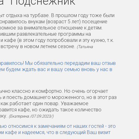
а "Подснежник"
пыт отдыха на турбазе. В прошлом году тоже были
онравилось внукам (возраст 5 лет) посещение
ромное за внимательное отношение к детям.
дившим развлекательные программы на
кафе (в этом году попробовали и эту кухню, т.к.
а встречу в новом летнем сезоне.
(Татьяна
понравилось! Мы обязательно передадим ваш отзыв
ем будем ждать вас и вашу семью вновь у нас в
бычно классно и комфортно. Но очень огорчает
ь и поесть домашнего мороженного, но в этот раз
к как работает один повар. Уважаемое
равится кафе, но ожидать такое количество
рку.
(Екатерина /07.09.2023/)
тью относимся к замечаниям от наших гостей - это
и кафе и надеемся, что в следующий Ваш визит